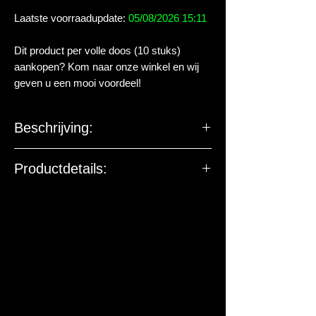
Laatste voorraadupdate:
05/08/2026 15:11
Dit product per volle doos (10 stuks)
aankopen? Kom naar onze winkel en wij
geven u een mooi voordeel!
Beschrijving:
Pro Feed lokazen op basis van vismeel.
Productdetails:
Bevat gedroogd Wormenpreparaat.
De EU-verantwoordelijke
marktdeelnemer ziet toe op
productveiligheid. De onderstaande
gegevens zijn niet bedoeld voor vragen,
klachten of retouren. Voor vragen over
dit artikel of de levering kun je contact
met ons opnemen.