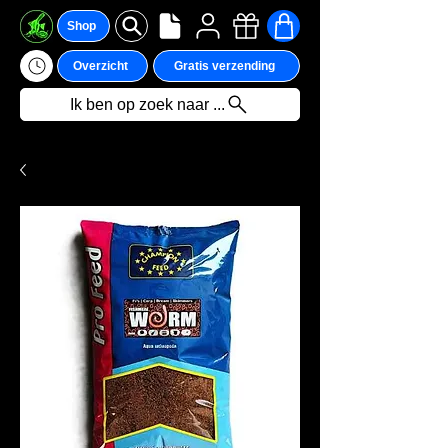
Shop
Overzicht
Gratis verzending
Ik ben op zoek naar ...