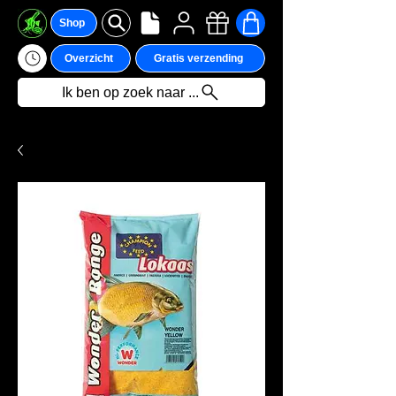
Shop
Overzicht
Gratis verzending
Ik ben op zoek naar ...