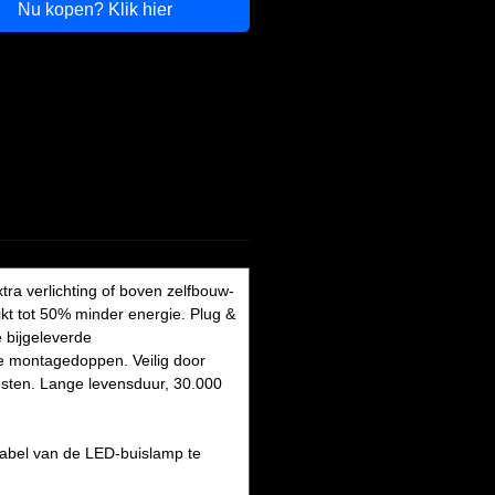
Nu kopen? Klik hier
a verlichting of boven zelfbouw-
kt tot 50% minder energie. Plug &
e bijgeleverde
te montagedoppen. Veilig door
kosten. Lange levensduur, 30.000
skabel van de LED-buislamp te