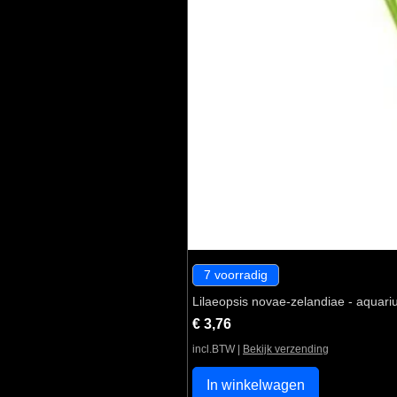
7 voorradig
Lilaeopsis novae-zelandiae - aquari
Prijs
€ 3,76
incl.BTW
|
Bekijk verzending
In winkelwagen