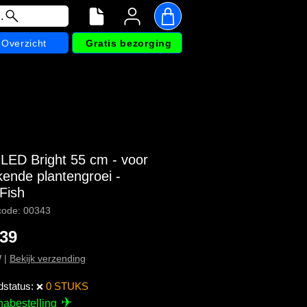
.
Overzicht
Gratis bezorging
 LED Bright 55 cm - voor
kende plantengroei -
Fish
code: 00343
Prijs
,39
W
|
Bekijk verzending
dstatus:
0 STUKS
❌
✈
nabestelling