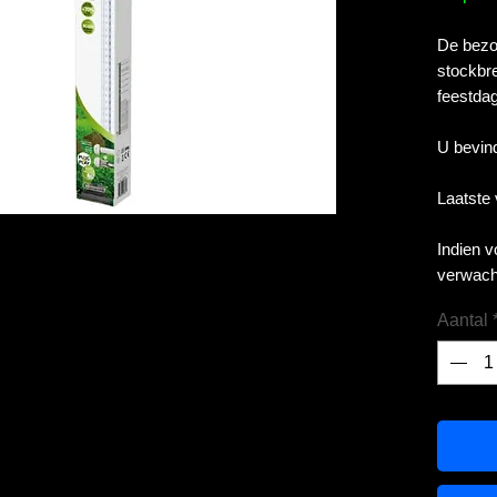
De bezor
stockbre
feestdag
U bevind
Laatste
Indien 
verwach
Aantal