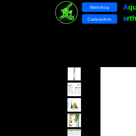
A
q
Webshop
a
rt
Cadeaubon