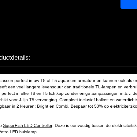
ductdetails:
ssen perfect in uw T8 of T5 aquarium armatuur en kunnen ook als extr
eft een veel langere levensduur dan traditionele TL-lampen en verbrui
t perfect in elke T8 en T5 lichtkap zonder enige aanpassingen m.b.v. d
kt voor J-lijn T5 vervanging. Compleet inclusief ballast en waterdich
jgbaar in 2 kleuren: Bright en Combi. Bespaar tot 50% op elektriciteits
de
SuperFish LED Controller
. Deze is eenvoudig tussen de elektriciteit
 Retro LED buislamp.