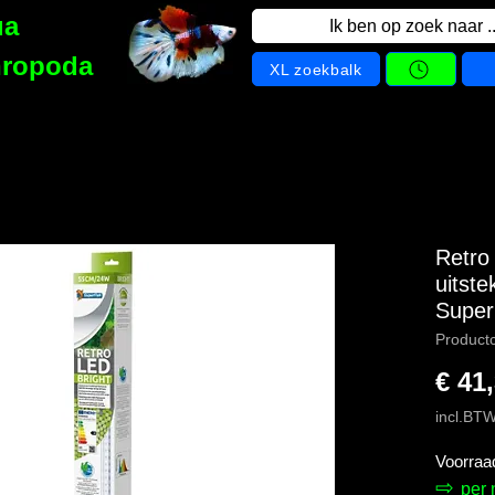
ua
Ik ben op zoek naar ..
hropoda
XL zoekbalk
Retro
uitste
Super
Product
€ 41
incl.BT
Voorraa
⇨
per 