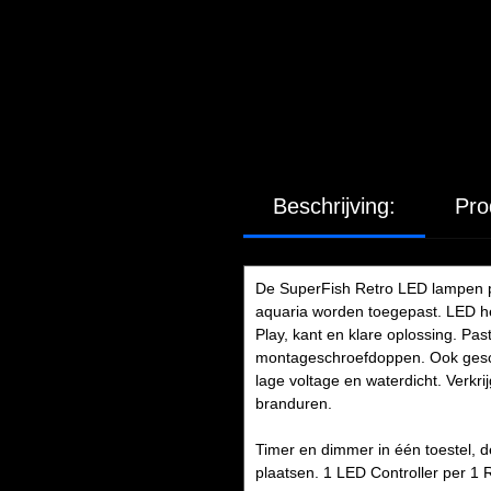
Beschrijving:
Pro
De SuperFish Retro LED lampen pa
aquaria worden toegepast. LED he
Play, kant en klare oplossing. Pas
montageschroefdoppen. Ook geschi
lage voltage en waterdicht. Verkri
branduren.
Timer en dimmer in één toestel, 
plaatsen. 1 LED Controller per 1