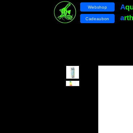
A
q
Webshop
a
rt
Cadeaubon