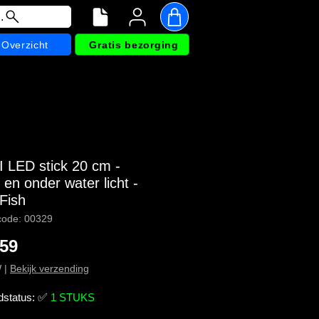
.
Overzicht
Gratis bezorging
 LED stick 20 cm -
en onder water licht -
Fish
code: 00329
Prijs
,59
W
|
Bekijk verzending
dstatus:
✅
1 STUKS