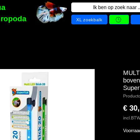
ua
Ik ben op zoek naar ..
hropoda
XL zoekbalk
MULTI
boven 
Super
Product
€ 30
incl.BT
Voorraa