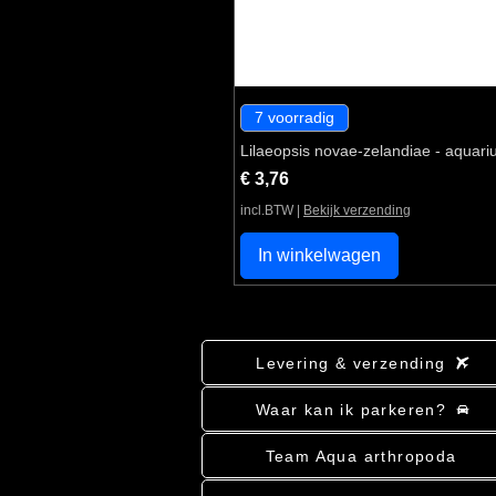
7 voorradig
Lilaeopsis novae-zelandiae - aquari
Prijs
€ 3,76
incl.BTW
|
Bekijk verzending
In winkelwagen
Levering & verzending
Waar kan ik parkeren?
Team Aqua arthropoda