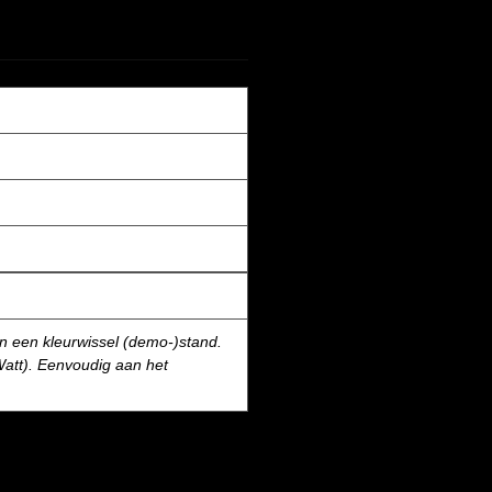
 en een kleurwissel (demo-)stand.
Watt). Eenvoudig aan het