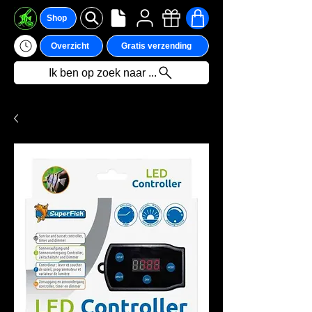
Shop
Overzicht
Gratis verzending
Ik ben op zoek naar ...