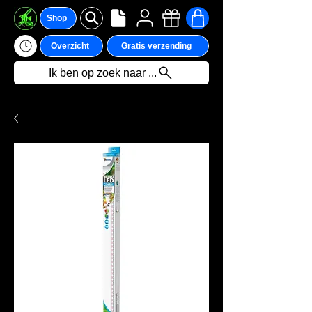
Shop
Overzicht
Gratis verzending
Ik ben op zoek naar ...