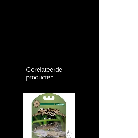
Eigen ervaring: Zeer geschikt voor
aquaria met echte aquariumplanten
waarbij rode tinten net wat expressiever
mogen zijn. Helder wit licht (RGB)
afgewisseld met een rood lampje
waarmee de kleuren van de vissen en
planten zeer intens uitkomen en de rode
kleuren wat expressiever worden. Laat
de verlichting maximaal 6 tot 8 uren per
dag branden, bijvoorbeeld van 15:00
t.e.m. 22:00 u = 7 branduren.
Gerelateerde
producten