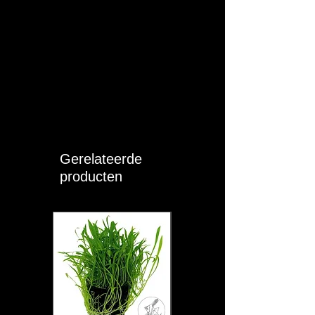
Eigen ervaring: Zeer geschikt voor
aquaria met echte aquariumplanten
waarbij rode tinten net wat expressiever
mogen zijn. Helder wit licht (RGB)
afgewisseld met een rood lampje
waarmee de kleuren van de vissen en
planten zeer intens uitkomen en de rode
kleuren wat expressiever worden. Laat
de verlichting maximaal 6 tot 8 uren per
dag branden, bijvoorbeeld van 15:00
t.e.m. 22:00 u = 7 branduren.
Gerelateerde
producten