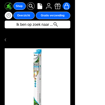
Shop
Overzicht
Gratis verzending
Ik ben op zoek naar ...