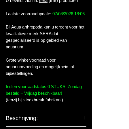
U bevindt zich in:
sera
(klik) producten
Laatste voorraadupdate:
07/08/2026 18:06
Bij Aqua arthropoda kan u terecht voor het
kwalitatieve merk SERA dat
gespecialiseerd is op gebied van
aquarium.
Grote winkelvoorraad voor
aquariumvoeding en mogelijkheid tot
bijbestellingen.
Indien voorraadstatus 0 STUKS: Zondag
besteld = Vrijdag beschikbaar!
(tenzij bij stockbreuk fabrikant)
Beschrijving: