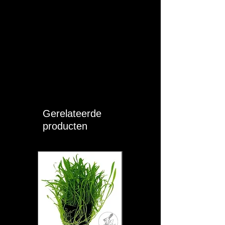
Veiligheidswaarschuwingen:
Niet
voor menselijke consumptie. Buiten
bereik van kinderen bewaren. Koel
en droog opslaan.
Conformiteit:
Dit product voldoet
aan de Europese
productveiligheidsregels (GPSR).
Gerelateerde
producten