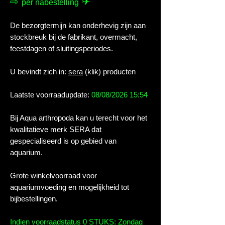
⇨
✈
per nabestelling
De bezorgtermijn kan onderhevig zijn aan
stockbreuk bij de fabrikant, overmacht,
feestdagen of sluitingsperiodes.
U bevindt zich in:
sera
(klik) producten
Laatste voorraadupdate:
08/08/2026 15:54
Bij Aqua arthropoda kan u terecht voor het
kwalitatieve merk SERA dat
gespecialiseerd is op gebied van
aquarium.
Grote winkelvoorraad voor
aquariumvoeding en mogelijkheid tot
bijbestellingen.
Indien voorraadstatus 0 STUKS: Zondag