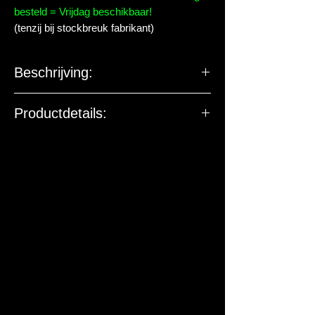
besteld = Vrijdag beschikbaar!
(tenzij bij stockbreuk fabrikant)
Beschrijving:
Productdetails:
De EU-verantwoordelijke
marktdeelnemer ziet toe op
productveiligheid. De onderstaande
gegevens zijn niet bedoeld voor vragen,
klachten of retouren. Voor vragen over
dit artikel of de levering kun je contact
met ons opnemen.
Fabrikant / EU-verantwoordelijke:
sera GmbH
Adres:
Borsigstraße 49, 52525
Heinsberg, Duitsland
Contact:
info@sera.de
, Tel: +49