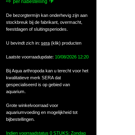
⇨
✈
per nabestelling
De bezorgtermijn kan onderhevig zijn aan
stockbreuk bij de fabrikant, overmacht,
feestdagen of sluitingsperiodes.
U bevindt zich in:
sera
(klik) producten
Laatste voorraadupdate:
10/08/2026 12:20
Bij Aqua arthropoda kan u terecht voor het
kwalitatieve merk SERA dat
gespecialiseerd is op gebied van
aquarium.
Grote winkelvoorraad voor
aquariumvoeding en mogelijkheid tot
bijbestellingen.
Indien voorraadstatus 0 STUKS: Zondag