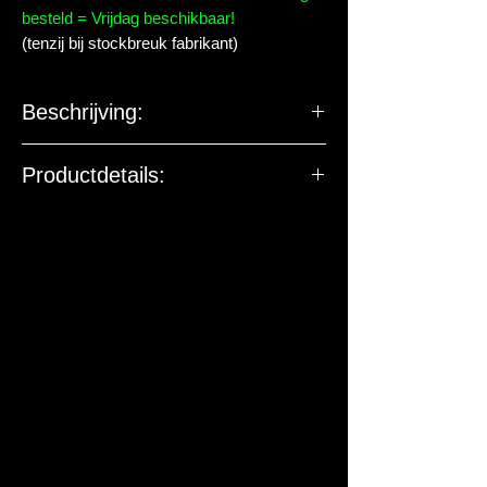
besteld = Vrijdag beschikbaar!
(tenzij bij stockbreuk fabrikant)
Beschrijving:
Productdetails:
De EU-verantwoordelijke
marktdeelnemer ziet toe op
productveiligheid. De onderstaande
gegevens zijn niet bedoeld voor vragen,
klachten of retouren. Voor vragen over
dit artikel of de levering kun je contact
met ons opnemen.
Fabrikant / EU-verantwoordelijke:
sera GmbH
Adres:
Borsigstraße 49, 52525
Heinsberg, Duitsland
Contact:
info@sera.de
, Tel: +49