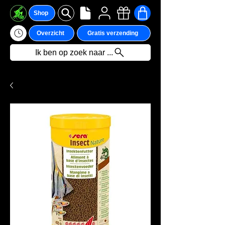
Shop
Overzicht
Gratis verzending
Ik ben op zoek naar ...