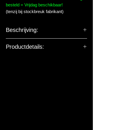
besteld = Vrijdag beschikbaar!
(tenzij bij stockbreuk fabrikant)
Beschrijving:
Productdetails:
De EU-verantwoordelijke
marktdeelnemer ziet toe op
productveiligheid. De onderstaande
gegevens zijn niet bedoeld voor vragen,
klachten of retouren. Voor vragen over
dit artikel of de levering kun je contact
met ons opnemen.
Fabrikant / EU-verantwoordelijke:
sera GmbH
Adres:
Borsigstraße 49, 52525
Heinsberg, Duitsland
Contact:
info@sera.de
, Tel: +49