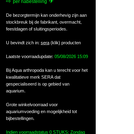
⇨
✈
per nabestelling
De bezorgtermijn kan onderhevig zijn aan
stockbreuk bij de fabrikant, overmacht,
feestdagen of sluitingsperiodes.
U bevindt zich in:
sera
(klik) producten
Laatste voorraadupdate:
05/08/2026 15:09
Bij Aqua arthropoda kan u terecht voor het
kwalitatieve merk SERA dat
gespecialiseerd is op gebied van
aquarium.
Grote winkelvoorraad voor
aquariumvoeding en mogelijkheid tot
bijbestellingen.
Indien voorraadstatus 0 STUKS: Zondag