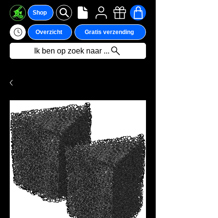
Shop
Overzicht
Gratis verzending
Ik ben op zoek naar ...