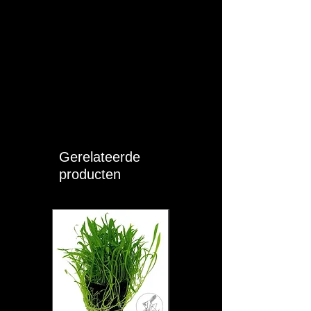
Productidentificatie:
Volg altijd de
aanwijzingen op de verpakking.
Gebruik:
Volg altijd de aanwijzingen
op de verpakking.
Veiligheidswaarschuwingen:
Niet
voor menselijke consumptie. Buiten
bereik van kinderen bewaren. Koel
en droog opslaan.
Conformiteit:
Dit product voldoet
aan de Europese
productveiligheidsregels (GPSR).
Gerelateerde
producten