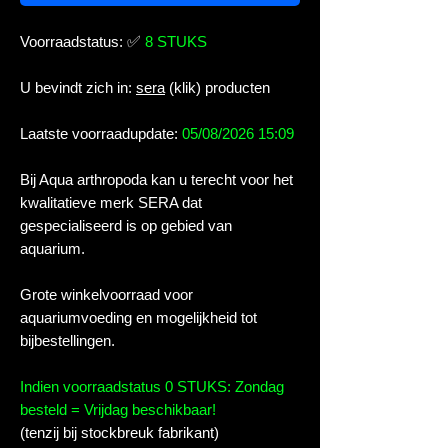
Voorraadstatus:
✅
8 STUKS
U bevindt zich in:
sera
(klik) producten
Laatste voorraadupdate:
05/08/2026 15:09
Bij Aqua arthropoda kan u terecht voor het
kwalitatieve merk SERA dat
gespecialiseerd is op gebied van
aquarium.
Grote winkelvoorraad voor
aquariumvoeding en mogelijkheid tot
bijbestellingen.
Indien voorraadstatus 0 STUKS: Zondag
besteld = Vrijdag beschikbaar!
(tenzij bij stockbreuk fabrikant)