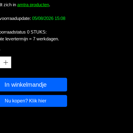
t zich in
amtra producten
.
 voorraadupdate:
05/08/2026 15:08
voorraadstatus 0 STUKS:
te levertermijn = 7 werkdagen.
*
In winkelmandje
Nu kopen? Klik hier