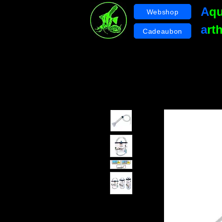
A
q
Webshop
a
rt
Cadeaubon