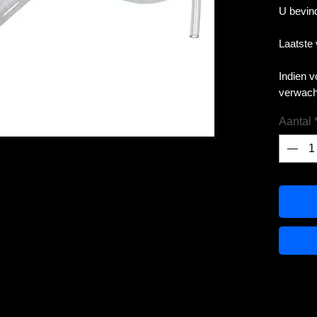
U bevind
Laatste
Indien 
verwach
Aantal