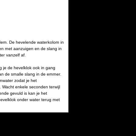
odem. De hevelende waterkolom in
en met aanzuigen en de slang in
er vanzelf af.
jg je de hevelklok ook in gang
van de smalle slang in de emmer.
mwater zodat je het
. Wacht enkele seconden terwijl
ende gevuld is kan je het
hevelklok onder water terug met