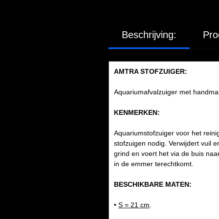
Beschrijving:
Pro
AMTRA STOFZUIGER:
Aquariumafvalzuiger met handmati
KENMERKEN:
Aquariumstofzuiger voor het rein
stofzuigen nodig. Verwijdert vuil 
grind en voert het via de buis naa
in de emmer terechtkomt.
BESCHIKBARE MATEN:
•
S = 21 cm
.