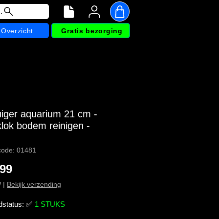
.
Overzicht
Gratis bezorging
uiger aquarium 21 cm -
klok bodem reinigen -
code: 01481
Prijs
,99
W
|
Bekijk verzending
dstatus:
✅
1 STUKS