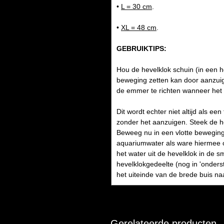
•
L = 30 cm
.
•
XL = 48 cm
.
GEBRUIKTIPS:
Hou de hevelklok schuin (in een 
beweging zetten kan door aanzuig
de emmer te richten wanneer het w
Dit wordt echter niet altijd als e
zonder het aanzuigen. Steek de he
Beweeg nu in een vlotte beweging 
aquariumwater als ware hiermee o
het water uit de hevelklok in de 
hevelklokgedeelte (nog in 'onder
het uiteinde van de brede buis n
Gerelateerde producten