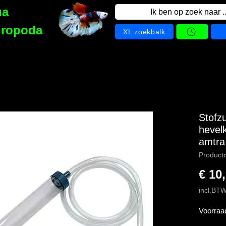
ua
Ik ben op zoek naar ..
hropoda
XL zoekbalk
Stofz
hevel
amtra
Product
€ 10
incl.BT
Voorraa