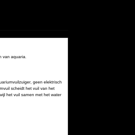
m van aquaria.
ariumvuilzuiger, geen elektrisch
mvuil scheidt het vuil van het
wijl het vuil samen met het water