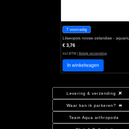
7 voorradig
Lilaeopsis novae-zelandiae - aquari
Prijs
€ 3,76
incl.BTW
|
Bekijk verzending
In winkelwagen
Levering & verzending
Waar kan ik parkeren?
Team Aqua arthropoda