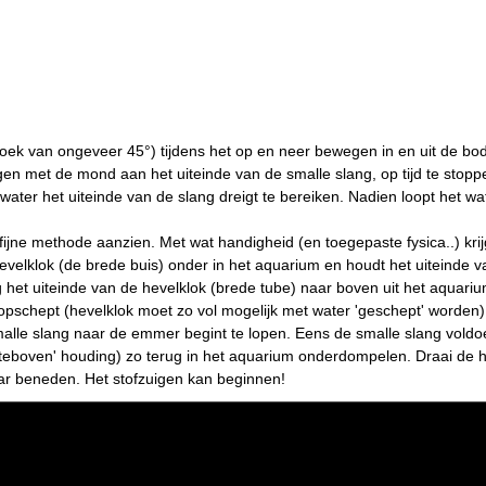
hoek van ongeveer 45°) tijdens het op en neer bewegen in en uit de b
en met de mond aan het uiteinde van de smalle slang, op tijd te stopp
ater het uiteinde van de slang dreigt te bereiken. Nadien loopt het wat
en fijne methode aanzien. Met wat handigheid (en toegepaste fysica..) kri
velklok (de brede buis) onder in het aquarium en houdt het uiteinde 
het uiteinde van de hevelklok (brede tube) naar boven uit het aquariu
pschept (hevelklok moet zo vol mogelijk met water 'geschept' worden)
smalle slang naar de emmer begint te lopen. Eens de smalle slang voldo
steboven' houding) zo terug in het aquarium onderdompelen. Draai de 
aar beneden. Het stofzuigen kan beginnen!