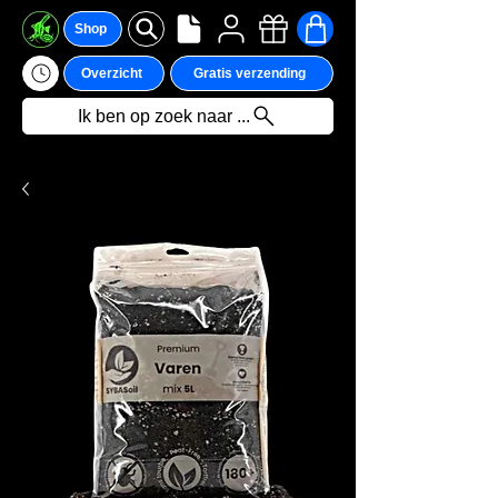
Shop
Overzicht
Gratis verzending
Ik ben op zoek naar ...