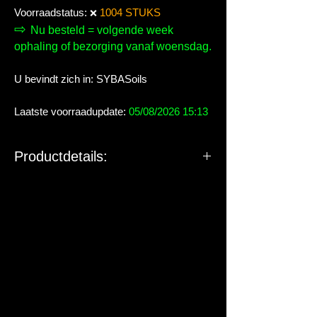
Voorraadstatus:
1004 STUKS
❌
⇨
Nu besteld = volgende week
ophaling of bezorging vanaf woensdag.
U bevindt zich in: SYBASoils
Laatste voorraadupdate:
05/08/2026 15:13
Productdetails: