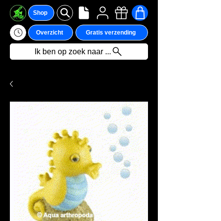
Shop
Overzicht
Gratis verzending
Ik ben op zoek naar ...