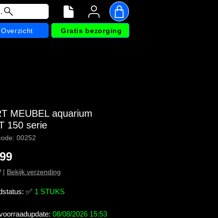
.
Overzicht
Gratis bezorging
T MEUBEL aquarium
 150 serie
code: 00252
Prijs
,99
W
|
Bekijk verzending
dstatus:
✅
1 STUKS
 voorraadupdate:
08/08/2026 15:53