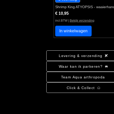
Shrimp King ATYOPSIS - waaierhan
Prijs
€ 10,95
incl.BTW
|
Bekijk verzending
In winkelwagen
Levering & verzending
Waar kan ik parkeren?
Team Aqua arthropoda
Click & Collect