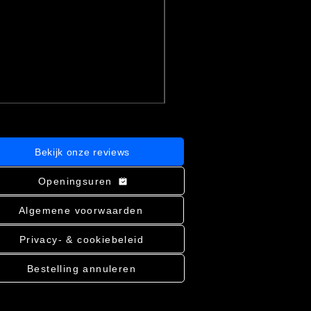
Lilaeopsis novae-zelandiae - aq
Prijs
€ 3,76
incl.BTW
|
Bekijk verzending
In winkelwagen
Bekijk onze reviews
Openingsuren
Algemene voorwaarden
Privacy- & cookiebeleid
Bestelling annuleren