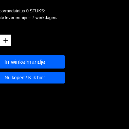
voorraadstatus 0 STUKS:
te levertermijn = 7 werkdagen.
*
In winkelmandje
Nu kopen? Klik hier