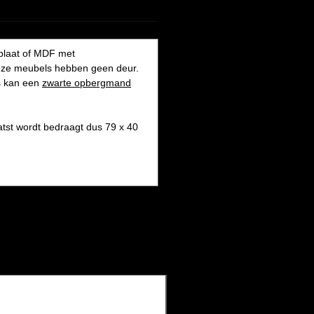
nplaat of MDF met
 Deze meubels hebben geen deur.
rs kan een
zwarte opbergmand
tst wordt bedraagt dus 79 x 40