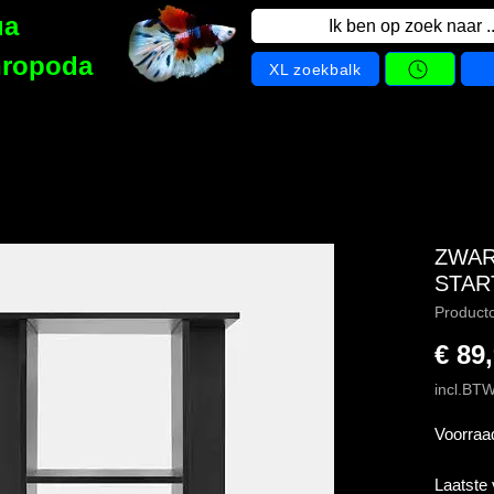
ua
Ik ben op zoek naar ..
hropoda
XL zoekbalk
ZWAR
START
Product
€ 89
incl.BT
Voorraa
Laatste