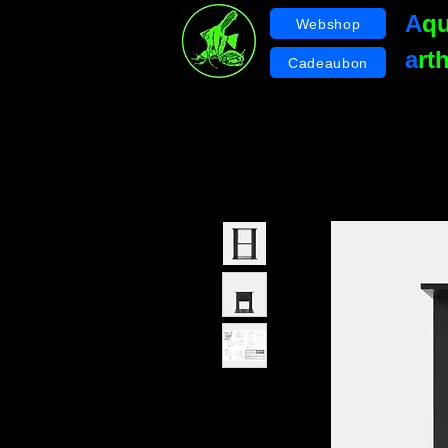
A
q
Webshop
a
rt
Cadeaubon