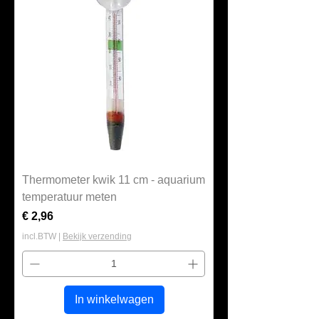
Thermometer kwik 11 cm - aquarium
temperatuur meten
Prijs
€ 2,96
incl.BTW
|
Bekijk verzending
In winkelwagen