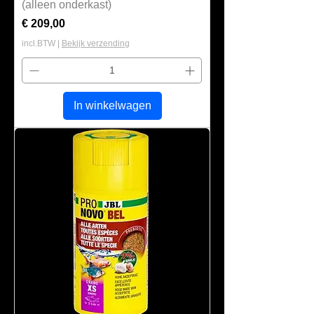
(alleen onderkast)
Prijs
€ 209,00
incl.BTW
|
Bekijk verzending
In winkelwagen