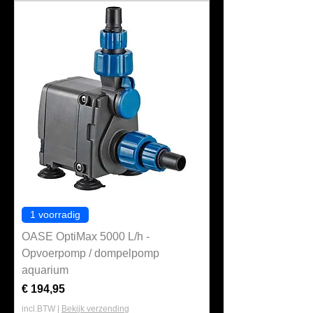
1 voorradig
OASE OptiMax 5000 L/h -
Opvoerpomp / dompelpomp
aquarium
Prijs
€ 194,95
incl.BTW
|
Bekijk verzending