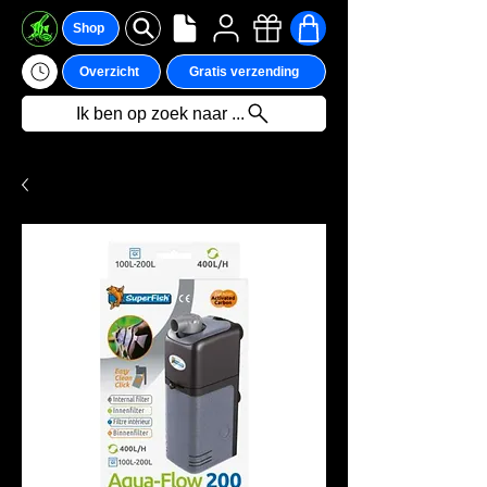
Shop
Overzicht
Gratis verzending
Ik ben op zoek naar ...