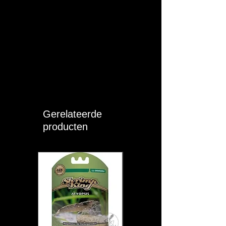
onderhoud zeer eenvoudig u vervangt
de filtercassette in een handomdraai.
Verbruik 6W, doorstroom 200-400 L/h
voor aquaria tot 200 liter. Vervang eens
per maand de filtercassette voor
optimale werking.
Gerelateerde
producten