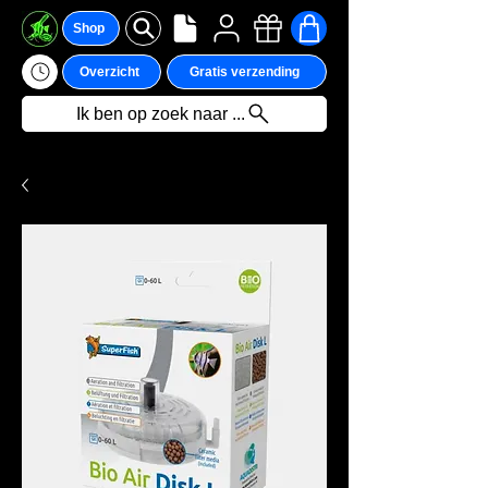
Shop
Overzicht
Gratis verzending
Ik ben op zoek naar ...