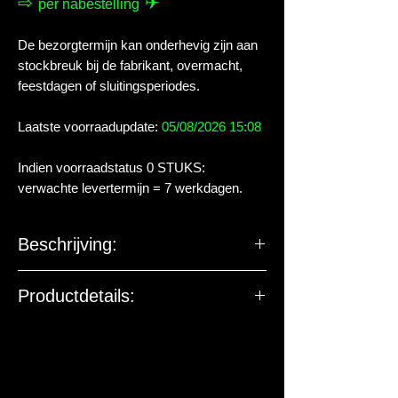
⇨
✈
per nabestelling
De bezorgtermijn kan onderhevig zijn aan
stockbreuk bij de fabrikant, overmacht,
feestdagen of sluitingsperiodes.
Laatste voorraadupdate:
05/08/2026 15:08
Indien voorraadstatus 0 STUKS:
verwachte levertermijn = 7 werkdagen.
Beschrijving:
Productdetails:
De EU-verantwoordelijke
marktdeelnemer ziet toe op
productveiligheid. De onderstaande
gegevens zijn niet bedoeld voor vragen,