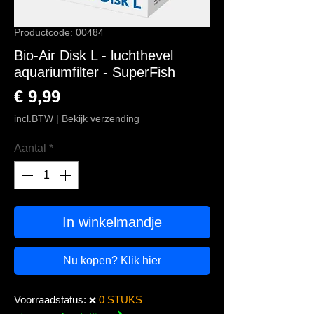
Productcode: 00484
Bio-Air Disk L - luchthevel
aquariumfilter - SuperFish
Prijs
€ 9,99
incl.BTW
|
Bekijk verzending
Aantal
*
In winkelmandje
Nu kopen? Klik hier
Voorraadstatus:
0 STUKS
❌