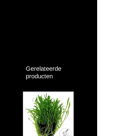
Vervang casettes maken het onderhoud
zeer eenvoudig u vervangt de
filtercassette in een handomdraai.
Verbruik 17W, doorstroom 800 L/h voor
aquaria van 200 tot 400 liter. Vervang
eens per maand de filtercassette voor
optimale werking.
Gerelateerde
producten