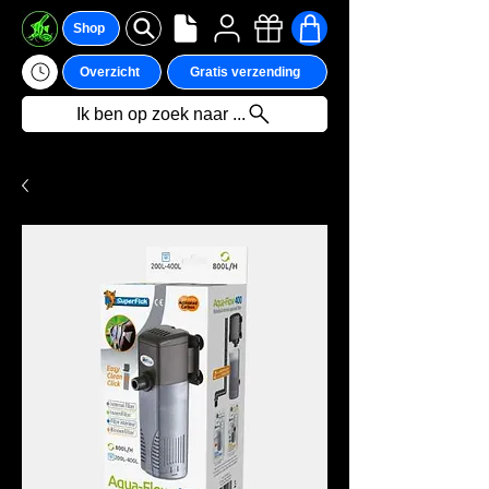
Shop
Overzicht
Gratis verzending
Ik ben op zoek naar ...