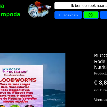
ua
Ik ben op zoek naar ..
hropoda
XL zoekbalk
BLOO
Rode 
Nutrit
Product
€ 3,
incl.BT
Voorraa