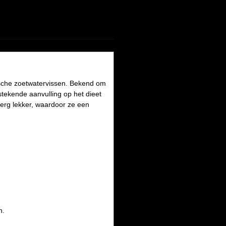
ische zoetwatervissen. Bekend om
tekende aanvulling op het dieet
erg lekker, waardoor ze een
n.