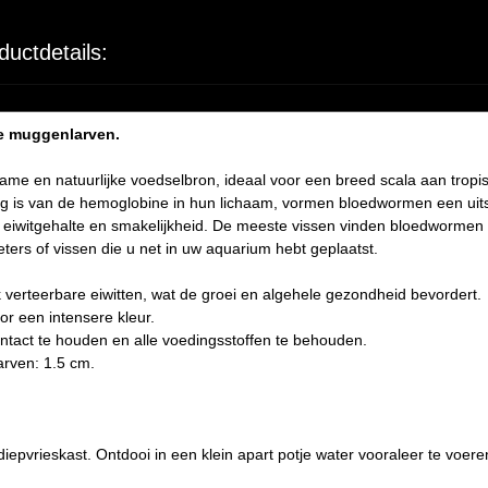
ductdetails:
de muggenlarven.
me en natuurlijke voedselbron, ideaal voor een breed scala aan trop
tig is van de hemoglobine in hun lichaam, vormen bloedwormen een uits
eiwitgehalte en smakelijkheid. De meeste vissen vinden bloedwormen 
eters of vissen die u net in uw aquarium hebt geplaatst.
verteerbare eiwitten, wat de groei en algehele gezondheid bevordert.
or een intensere kleur.
ntact te houden en alle voedingsstoffen te behouden.
rven: 1.5 cm.
iepvrieskast. Ontdooi in een klein apart potje water vooraleer te voere