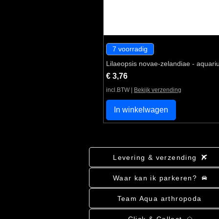
7 voorradig
Lilaeopsis novae-zelandiae - aquari
Prijs
€ 3,76
incl.BTW
|
Bekijk verzending
In winkelwagen
Levering & verzending
Waar kan ik parkeren?
Team Aqua arthropoda
Click & Collect