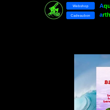
A
q
Webshop
a
rt
Cadeaubon