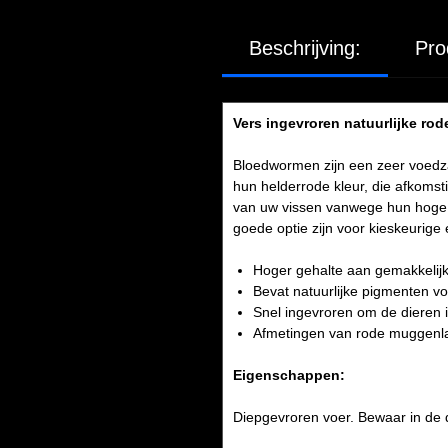
Beschrijving:
Pro
Vers ingevroren natuurlijke ro
Bloedwormen zijn een zeer voedza
hun helderrode kleur, die afkoms
van uw vissen vanwege hun hoge 
goede optie zijn voor kieskeurige 
Hoger gehalte aan gemakkelijk 
Bevat natuurlijke pigmenten vo
Snel ingevroren om de dieren i
Afmetingen van rode muggenla
Eigenschappen:
Diepgevroren voer. Bewaar in de d