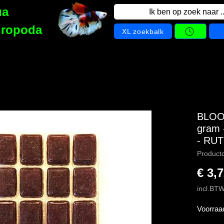
ua
Ik ben op zoek naar ..
hropoda
XL zoekbalk
BLOO
gram 
- RU
Product
€ 3,
incl.BT
Voorraa