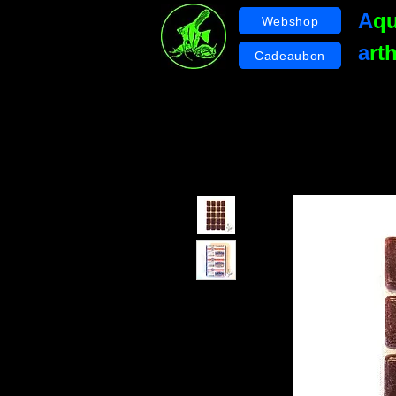
A
q
Webshop
a
rt
Cadeaubon