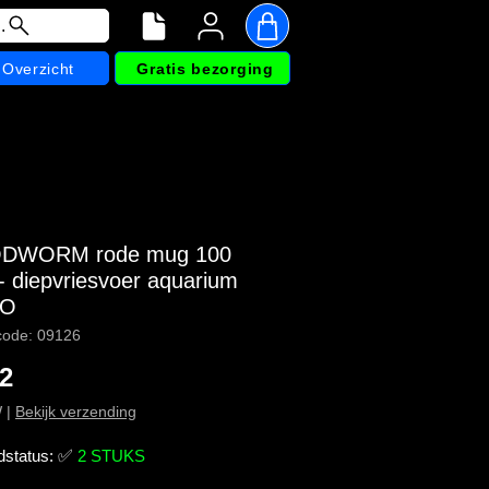
.
Overzicht
Gratis bezorging
DWORM rode mug 100
- diepvriesvoer aquarium
TO
code: 09126
Prijs
72
W
|
Bekijk verzending
dstatus:
✅
2 STUKS