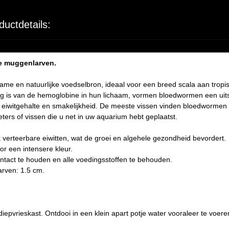
ductdetails:
de muggenlarven.
me en natuurlijke voedselbron, ideaal voor een breed scala aan trop
tig is van de hemoglobine in hun lichaam, vormen bloedwormen een uits
eiwitgehalte en smakelijkheid. De meeste vissen vinden bloedwormen 
eters of vissen die u net in uw aquarium hebt geplaatst.
verteerbare eiwitten, wat de groei en algehele gezondheid bevordert.
or een intensere kleur.
ntact te houden en alle voedingsstoffen te behouden.
rven: 1.5 cm.
iepvrieskast. Ontdooi in een klein apart potje water vooraleer te voere