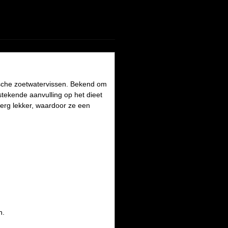
ische zoetwatervissen. Bekend om
tekende aanvulling op het dieet
erg lekker, waardoor ze een
n.