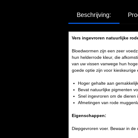
Beschrijving:
Pro
Vers ingevroren natuurlijke ro
Bloedwormen zijn een zeer voedza
hun helderrode kleur, die afkoms
van uw vissen vanwege hun hoge 
goede optie zijn voor kieskeurige 
Hoger gehalte aan gemakkelijk 
Bevat natuurlijke pigmenten vo
Snel ingevroren om de dieren i
Afmetingen van rode muggenla
Eigenschappen:
Diepgevroren voer. Bewaar in de d