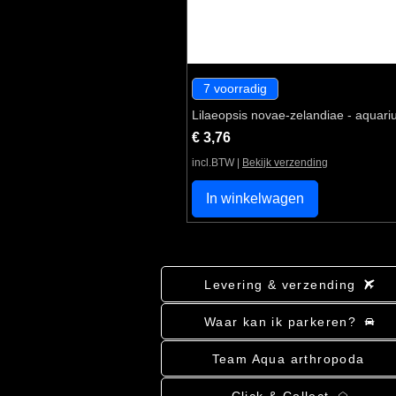
7 voorradig
Lilaeopsis novae-zelandiae - aquari
Prijs
€ 3,76
incl.BTW
|
Bekijk verzending
In winkelwagen
Levering & verzending
Waar kan ik parkeren?
Team Aqua arthropoda
Click & Collect