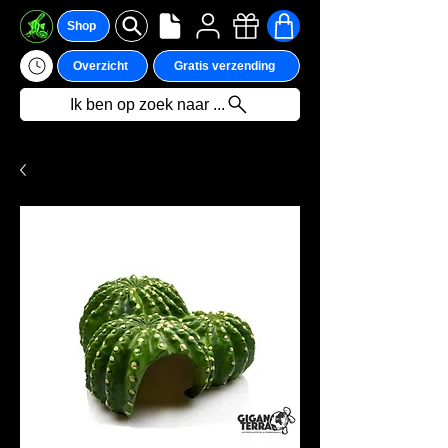
Shop
Overzicht
Gratis verzending
Ik ben op zoek naar ...