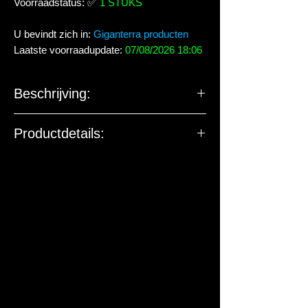
Voorraadstatus:
✅
1 STUKS
U bevindt zich in:
Giganterra producten
Laatste voorraadupdate:
07/08/2026 18:06
Beschrijving:
Terrariumdecoratie vervaardigd in
Productdetails:
kunsthars en dus onschadelijk voor uw
dieren. Gemakkelijk afwasbaar materiaal
in koud water.