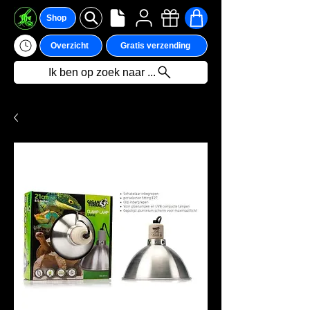
Shop
Overzicht
Gratis verzending
Ik ben op zoek naar ...