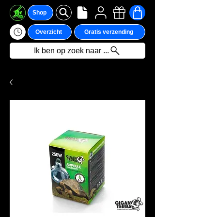
Shop
Overzicht
Gratis verzending
Ik ben op zoek naar ...