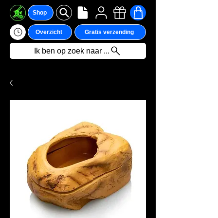
Shop
Overzicht
Gratis verzending
Ik ben op zoek naar ...