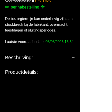
Voorraadstatus:
0 STUKS
❌
⇨
✈
per nabestelling
De bezorgtermijn kan onderhevig zijn aan
stockbreuk bij de fabrikant, overmacht,
feestdagen of sluitingsperiodes.
Laatste voorraadupdate:
08/08/2026 15:54
Beschrijving:
Productdetails:
De EU-verantwoordelijke
marktdeelnemer ziet toe op
productveiligheid. De onderstaande
gegevens zijn niet bedoeld voor vragen,
klachten of retouren. Voor vragen over
dit artikel of de levering kun je contact