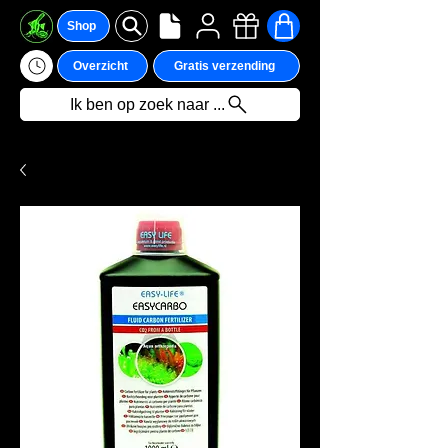
Shop
Overzicht
Gratis verzending
Ik ben op zoek naar ...