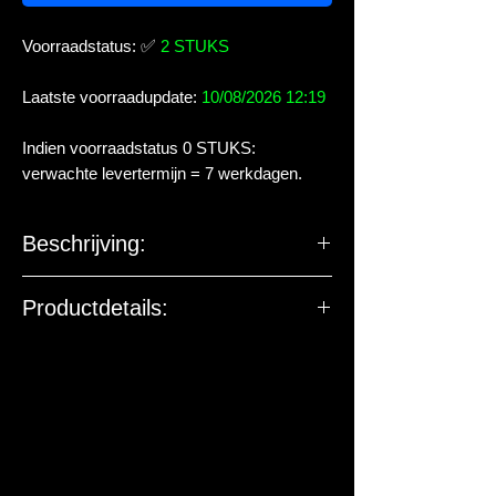
Voorraadstatus:
✅
2 STUKS
Laatste voorraadupdate:
10/08/2026 12:19
Indien voorraadstatus 0 STUKS:
verwachte levertermijn = 7 werkdagen.
Beschrijving:
Productdetails:
De EU-verantwoordelijke
marktdeelnemer ziet toe op
productveiligheid. De onderstaande
gegevens zijn niet bedoeld voor vragen,
klachten of retouren. Voor vragen over
dit artikel of de levering kun je contact