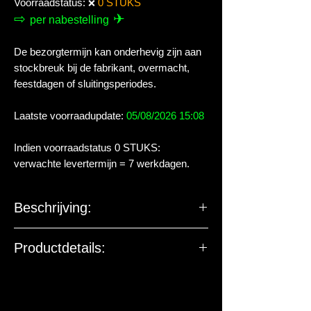
Voorraadstatus:
0 STUKS
❌
⇨
✈
per nabestelling
De bezorgtermijn kan onderhevig zijn aan
stockbreuk bij de fabrikant, overmacht,
feestdagen of sluitingsperiodes.
Laatste voorraadupdate:
05/08/2026 15:08
Indien voorraadstatus 0 STUKS:
verwachte levertermijn = 7 werkdagen.
Beschrijving:
Sommige bewoners van het
Productdetails:
zeewateraquarium hebben behoefte aan
specialistisch voer. Door voortdurend
De EU-verantwoordelijke
wetenschappelijk onderzoek blijft Hikari
marktdeelnemer ziet toe op
speciaal voer ontwikkelen wat aan deze