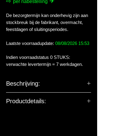
⇨
✈
per nabestelling
De bezorgtermijn kan onderhevig zijn aan
stockbreuk bij de fabrikant, overmacht,
feestdagen of sluitingsperiodes.
Laatste voorraadupdate:
08/08/2026 15:53
Indien voorraadstatus 0 STUKS:
verwachte levertermijn = 7 werkdagen.
Beschrijving:
Voor onder meer de kleinste
Productdetails:
aquariumbewoners zoals Tetra's &
Rasbora's & Danio's & antennebaarzen
De EU-verantwoordelijke
maar ook maanvissen. Hikari Micro
marktdeelnemer ziet toe op
Pellets is het eerste micro korrelvoer
productveiligheid. De onderstaande
met een coating speciaal ontwikkeld
gegevens zijn niet bedoeld voor vragen,