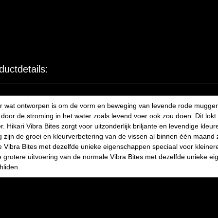
ductdetails:
voer wat ontworpen is om de vorm en beweging van levende rode muggen
or de stroming in het water zoals levend voer ook zou doen. Dit lokt e
er. Hikari Vibra Bites zorgt voor uitzonderlijk briljante en levendige kl
zijn de groei en kleurverbetering van de vissen al binnen één maand z
e Vibra Bites met dezelfde unieke eigenschappen speciaal voor kleiner
 de grotere uitvoering van de normale Vibra Bites met dezelfde unieke 
hliden.