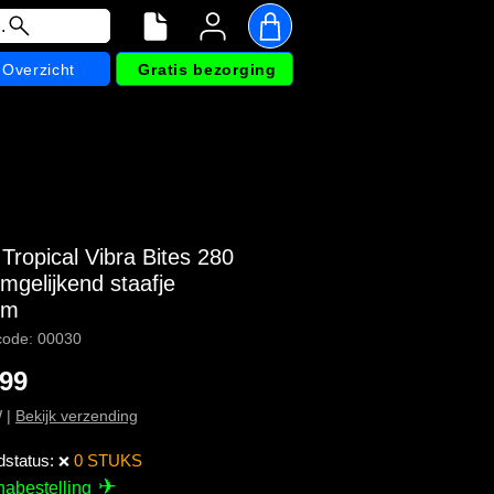
.
Overzicht
Gratis bezorging
 Tropical Vibra Bites 280
mgelijkend staafje
um
code: 00030
Prijs
,99
W
|
Bekijk verzending
dstatus:
0 STUKS
❌
✈
nabestelling