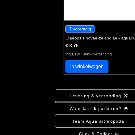
7 voorradig
Lilaeopsis novae-zelandiae - aquari
Prijs
€ 3,76
incl.BTW
|
Bekijk verzending
In winkelwagen
Levering & verzending
Waar kan ik parkeren?
Team Aqua arthropoda
Click & Collect