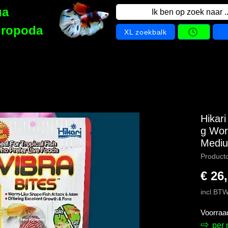
ua
Ik ben op zoek naar ..
hropoda
XL zoekbalk
Hikari
g Wor
Medi
Product
€ 26
incl.BT
Voorraa
⇨
per 