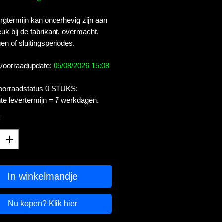
gtermijn kan onderhevig zijn aan
uk bij de fabrikant, overmacht,
en of sluitingsperiodes.
 voorraadupdate:
05/08/2026 15:08
voorraadstatus 0 STUKS:
te levertermijn = 7 werkdagen.
*
In winkelmandje
Nu kopen? Klik hier