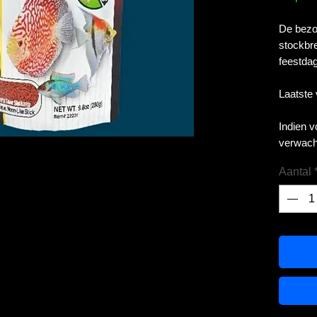
De bezor
stockbre
feestdag
Laatste
Indien 
verwach
Aantal