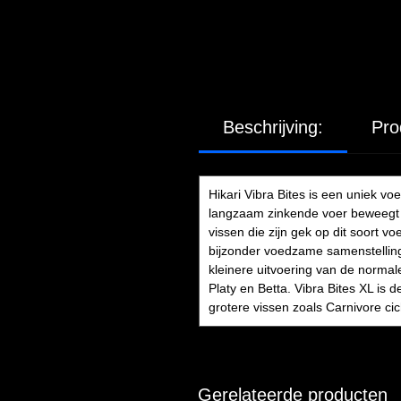
Beschrijving:
Pro
Hikari Vibra Bites is een uniek 
langzaam zinkende voer beweegt do
vissen die zijn gek op dit soort vo
bijzonder voedzame samenstelling 
kleinere uitvoering van de normal
Platy en Betta. Vibra Bites XL is
grotere vissen zoals Carnivore cic
Gerelateerde producten