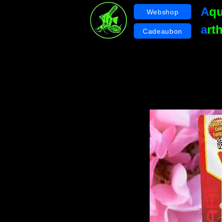
A
q
Webshop
a
rt
Cadeaubon