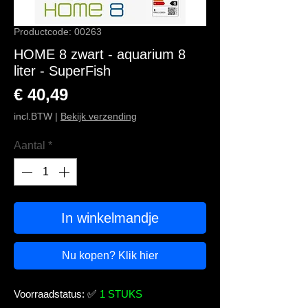
Productcode: 00263
HOME 8 zwart - aquarium 8
liter - SuperFish
Prijs
€ 40,49
incl.BTW
|
Bekijk verzending
Aantal
*
In winkelmandje
Nu kopen? Klik hier
Voorraadstatus:
✅
1 STUKS