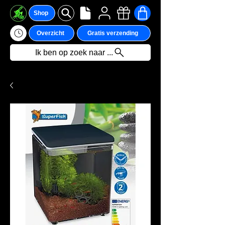
Shop
Overzicht
Gratis verzending
Ik ben op zoek naar ...