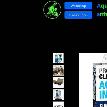
A
q
Webshop
a
rt
Cadeaubon