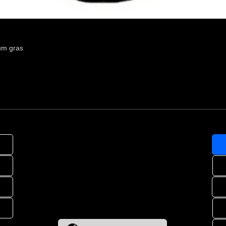
um gras