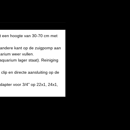
et een hoogte van 30-70 cm met
e andere kant op de zuigpomp aan
arium weer vullen.
quarium lager staat). Reiniging
lip en directe aansluiting op de
dapter voor 3/4" op 22x1, 24x1,