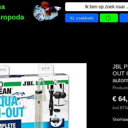
ua
Ik ben op zoek naar ..
hropoda
XL zoekbalk
JBL 
OUT 
autom
Product
€ 64
incl.BT
Voorraa