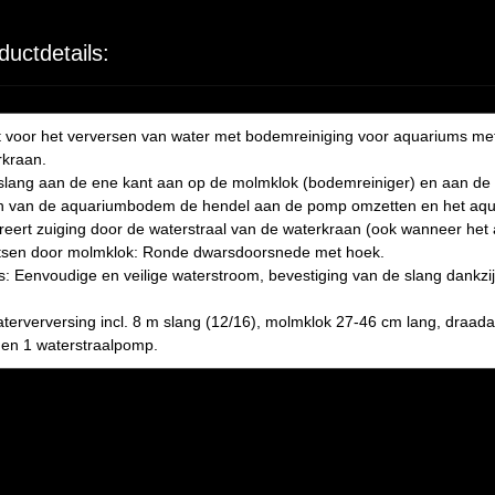
ductdetails:
et voor het verversen van water met bodemreiniging voor aquariums m
rkraan.
e slang aan de ene kant aan op de molmklok (bodemreiniger) en aan d
en van de aquariumbodem de hendel aan de pomp omzetten en het aqu
eert zuiging door de waterstraal van de waterkraan (ook wanneer het a
aatsen door molmklok: Ronde dwarsdoorsnede met hoek.
Eenvoudige en veilige waterstroom, bevestiging van de slang dankzij c
terverversing incl. 8 m slang (12/16), molmklok 27-46 cm lang, draada
s en 1 waterstraalpomp.