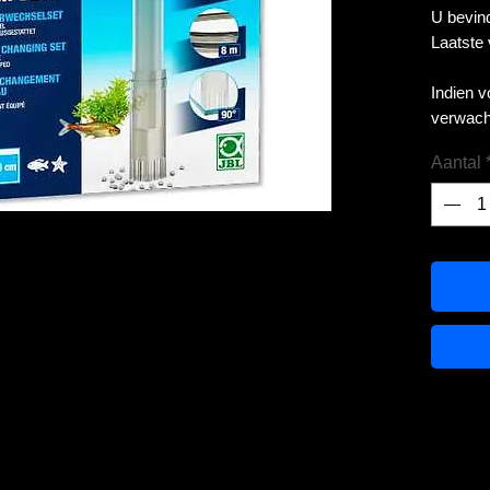
U bevind
Laatste
Indien 
verwach
Aantal