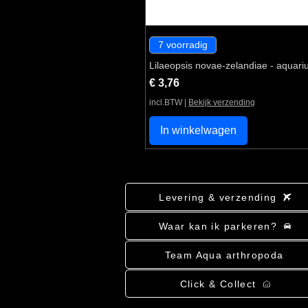
7 voorradig
Lilaeopsis novae-zelandiae - aquari
Prijs
€ 3,76
incl.BTW
|
Bekijk verzending
In winkelwagen
Levering & verzending
Waar kan ik parkeren?
Team Aqua arthropoda
Click & Collect