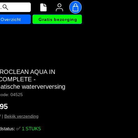
.
Overzicht
Gratis bezorging
PROCLEAN AQUA IN
COMPLETE -
atische waterverversing
code: 04525
Prijs
,95
W
|
Bekijk verzending
dstatus:
✅
1 STUKS