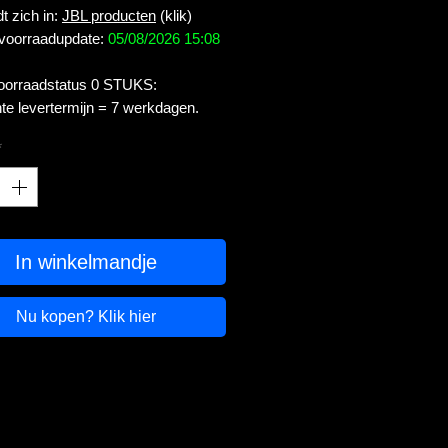
t zich in:
JBL producten
(klik)
 voorraadupdate:
05/08/2026 15:08
voorraadstatus 0 STUKS:
te levertermijn = 7 werkdagen.
*
In winkelmandje
Nu kopen? Klik hier