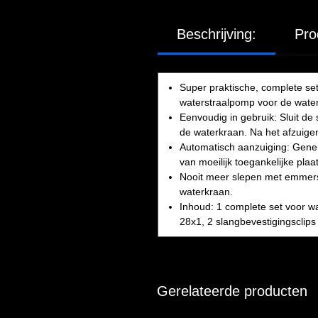
Beschrijving:
Pro
Super praktische, complete s
waterstraalpomp voor de wate
Eenvoudig in gebruik: Sluit d
de waterkraan. Na het afzuig
Automatisch aanzuiging: Gener
van moeilijk toegankelijke pl
Nooit meer slepen met emmers: 
waterkraan.
Inhoud: 1 complete set voor wa
28x1, 2 slangbevestigingsclip
Gerelateerde producten