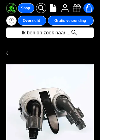
Shop
Overzicht
Gratis verzending
Ik ben op zoek naar ...