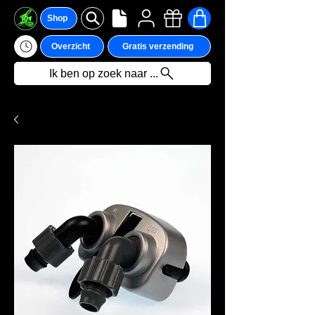
Shop
Overzicht
Gratis verzending
Ik ben op zoek naar ...