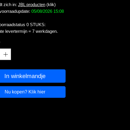
t zich in:
JBL producten
(klik)
 voorraadupdate:
05/08/2026 15:08
voorraadstatus 0 STUKS:
te levertermijn = 7 werkdagen.
*
In winkelmandje
Nu kopen? Klik hier