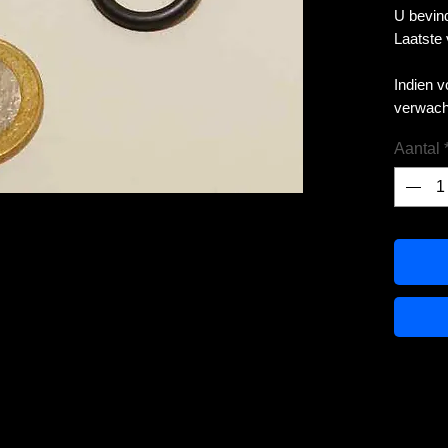
U bevind
Laatste
Indien 
verwach
Aantal