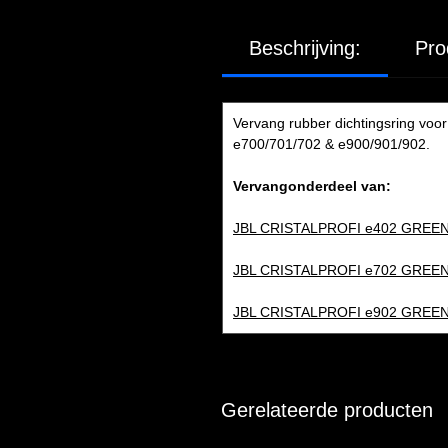
Beschrijving:
Pro
Vervang rubber dichtingsring voor 
e700/701/702 & e900/901/902.
Vervangonderdeel van:
JBL CRISTALPROFI e402 GREE
JBL CRISTALPROFI e702 GREE
JBL CRISTALPROFI e902 GREE
Gerelateerde producten