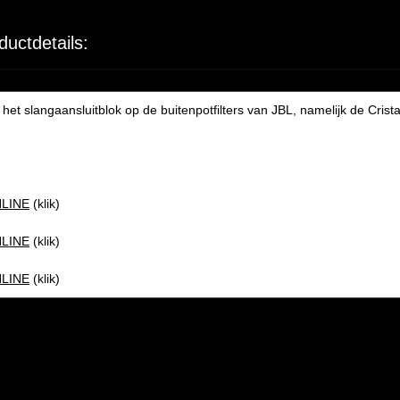
ductdetails:
het slangaansluitblok op de buitenpotfilters van JBL, namelijk de Crist
NLINE
(klik)
NLINE
(klik)
NLINE
(klik)