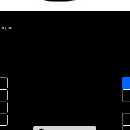
um gras