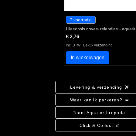
7 voorradig
Lilaeopsis novae-zelandiae - aquari
Prijs
€ 3,76
incl.BTW
|
Bekijk verzending
In winkelwagen
Levering & verzending
Waar kan ik parkeren?
Team Aqua arthropoda
Click & Collect