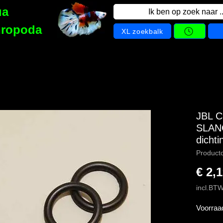
ua
Ik ben op zoek naar ..
hropoda
XL zoekbalk
JBL C
SLAN
dicht
Product
€ 2,
incl.BT
Voorraa