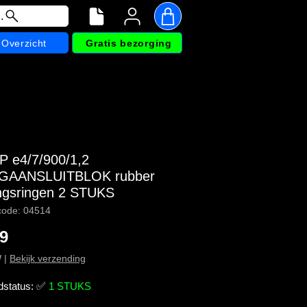
.
Overzicht
Gratis bezorging
P e4/7/900/1,2
GAANSLUITBLOK rubber
ingsringen 2 STUKS
code: 04514
Prijs
19
W
|
Bekijk verzending
dstatus:
✅
1 STUKS