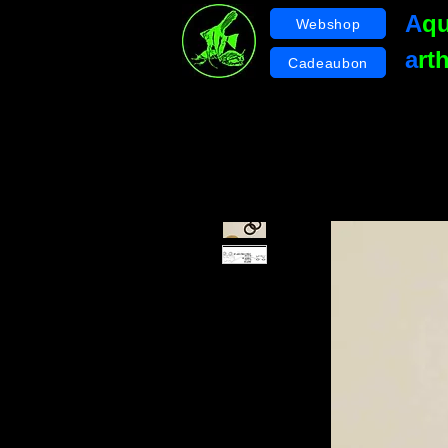
A
q
Webshop
a
rt
Cadeaubon