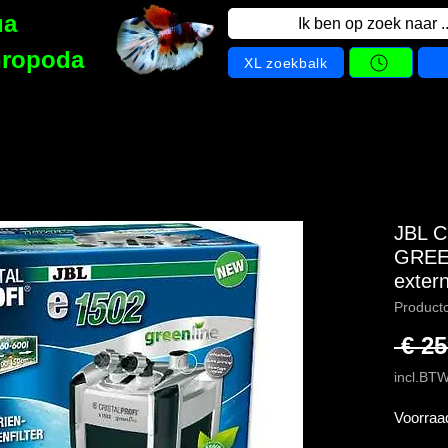
ua
Ik ben op zoek naar ..
hropoda
XL zoekbalk
JBL 
GREEN
extern
Product
 € 25
incl.BT
Voorraa