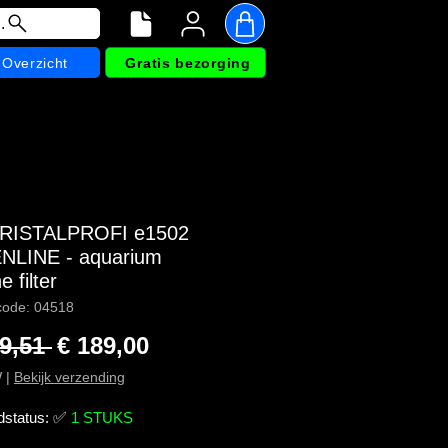
.
Overzicht
Gratis bezorging
CRISTALPROFI e1502
LINE - aquarium
e filter
code: 04518
Normale prijs
Verkoopprijs
9,51 
€ 189,00
W
|
Bekijk verzending
dstatus:
✅
1 STUKS