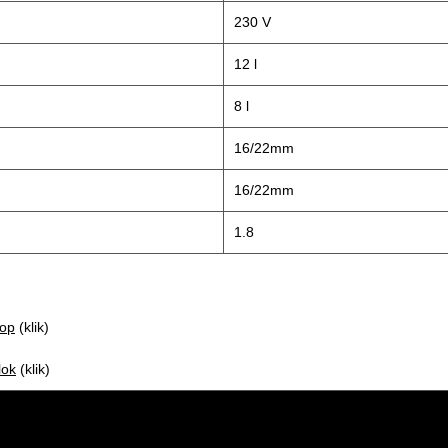
230 V
12 l
8 l
16/22mm
16/22mm
1.8
kop
(klik)
lok
(klik)