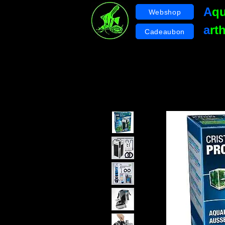
A
q
Webshop
a
rt
Cadeaubon