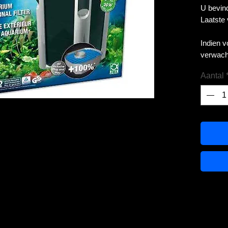
U bevind
Laatste
Indien 
verwach
Aantal