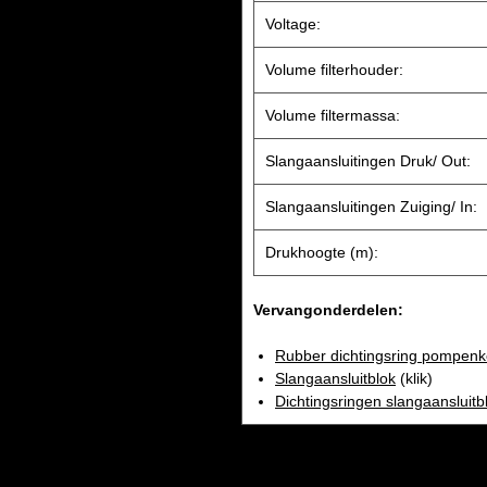
Voltage:
Volume filterhouder:
Volume filtermassa:
Slangaansluitingen Druk/ Out:
Slangaansluitingen Zuiging/ In:
Drukhoogte (m):
Vervangonderdelen:
Rubber dichtingsring pompen
Slangaansluitblok
(klik)
Dichtingsringen slangaansluitb