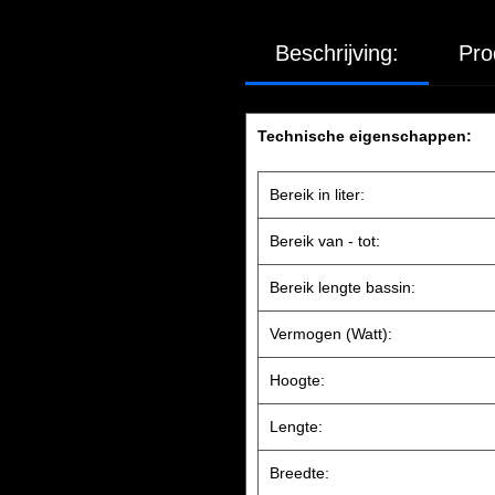
Beschrijving:
Pro
Technische eigenschappen:
Bereik in liter:
Bereik van - tot:
Bereik lengte bassin:
Vermogen (Watt):
Hoogte:
Lengte:
Breedte: