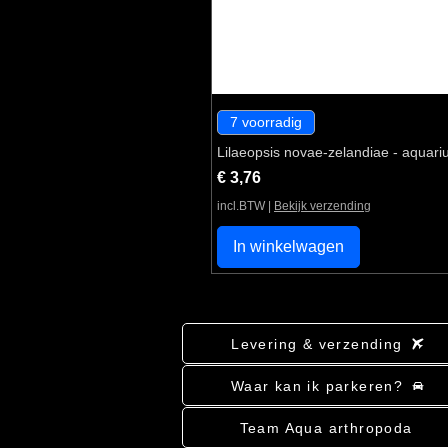
7 voorradig
Lilaeopsis novae-zelandiae - aquari
Prijs
€ 3,76
incl.BTW
|
Bekijk verzending
In winkelwagen
Levering & verzending
Waar kan ik parkeren?
Team Aqua arthropoda