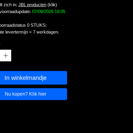
t zich in:
JBL producten
(klik)
 voorraadupdate:
07/08/2026 18:05
voorraadstatus 0 STUKS:
te levertermijn = 7 werkdagen.
*
In winkelmandje
Nu kopen? Klik hier