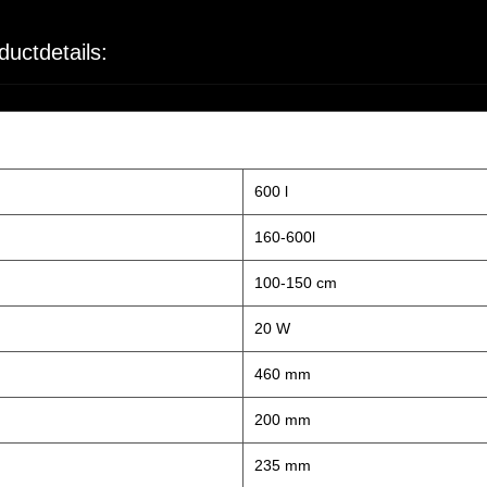
ductdetails:
600 l
160-600l
100-150 cm
20 W
460 mm
200 mm
235 mm