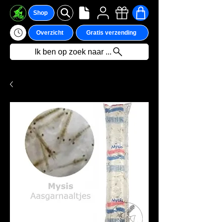
Shop
Overzicht
Gratis verzending
Ik ben op zoek naar ...