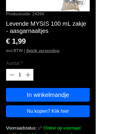
Productcode: 24266
Levende MYSIS 100 mL zakje
- aasgarnaaltjes
Prijs
€ 1,99
incl.BTW
|
Bekijk verzending
Aantal
*
In winkelmandje
Nu kopen? Klik hier
Voorraadstatus:
✅
Online op voorraad