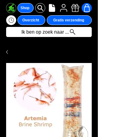
Shop
Overzicht
Gratis verzending
Ik ben op zoek naar ...