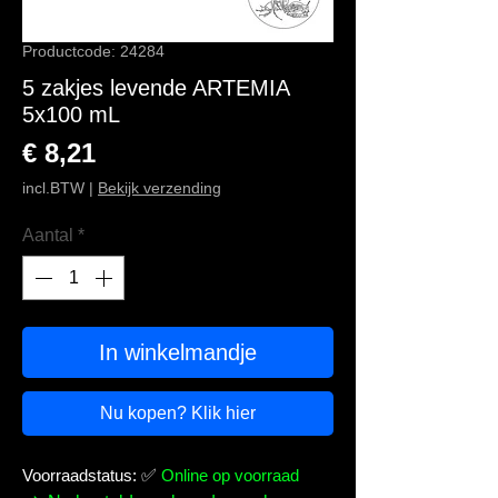
Productcode: 24284
5 zakjes levende ARTEMIA
5x100 mL
Prijs
€ 8,21
incl.BTW
|
Bekijk verzending
Aantal
*
In winkelmandje
Nu kopen? Klik hier
Voorraadstatus:
✅
Online op voorraad