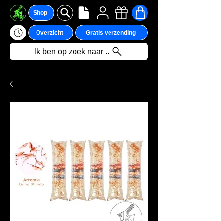
Shop
Overzicht
Gratis verzending
Ik ben op zoek naar ...