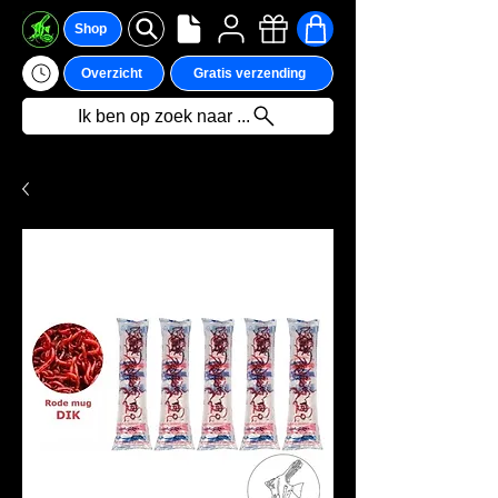
Shop
Overzicht
Gratis verzending
Ik ben op zoek naar ...