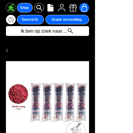
Shop
Overzicht
Gratis verzending
Ik ben op zoek naar ...