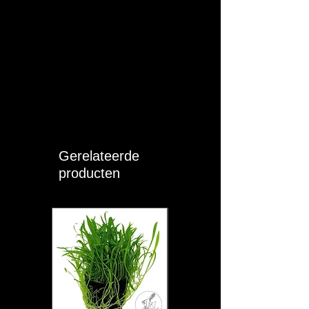
T (°C):
23 - 27
pH:
6 - 7.5
KH:
3 - 8
GH:
5 - 12
Moeilijkheid:
EASY
Gerelateerde
Sociaal:
Groep (> 2)
producten