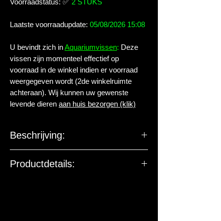
Voorraadstatus:
✅
2 STUKS
Laatste voorraadupdate:
05/08/2026 15:08
U bevindt zich in
Aquariumvissen
:
Deze
vissen zijn momenteel effectief op
voorraad in de winkel indien er voorraad
weergegeven wordt (2de winkelruimte
achteraan). Wij kunnen uw gewenste
levende dieren
aan huis bezorgen (klik)
Beschrijving:
Familie:
Characidae
Productdetails:
Geslacht:
Nematobrycon
Levende have gehuisvest in Aqua
arthropoda BV.
Soort:
palmeri BLACK