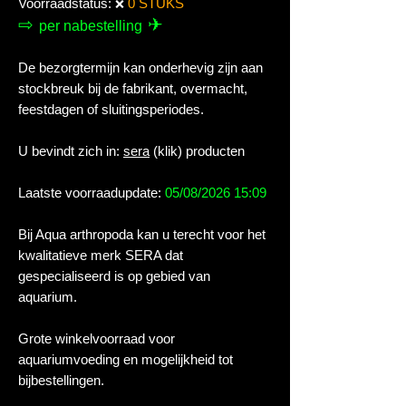
Voorraadstatus:
0 STUKS
❌
⇨
✈
per nabestelling
De bezorgtermijn kan onderhevig zijn aan
stockbreuk bij de fabrikant, overmacht,
feestdagen of sluitingsperiodes.
U bevindt zich in:
sera
(klik) producten
Laatste voorraadupdate:
05/08/2026 15:09
Bij Aqua arthropoda kan u terecht voor het
kwalitatieve merk SERA dat
gespecialiseerd is op gebied van
aquarium.
Grote winkelvoorraad voor
aquariumvoeding en mogelijkheid tot
bijbestellingen.