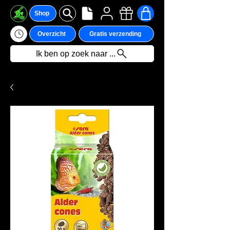
Shop
Overzicht
Gratis verzending
Ik ben op zoek naar ...