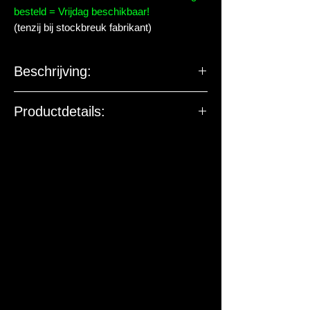
besteld = Vrijdag beschikbaar!
(tenzij bij stockbreuk fabrikant)
Beschrijving:
Productdetails:
De EU-verantwoordelijke
marktdeelnemer ziet toe op
productveiligheid. De onderstaande
gegevens zijn niet bedoeld voor vragen,
klachten of retouren. Voor vragen over
dit artikel of de levering kun je contact
met ons opnemen.
Fabrikant / EU-verantwoordelijke:
sera GmbH
Adres:
Borsigstraße 49, 52525
Heinsberg, Duitsland
Contact:
info@sera.de
, Tel: +49