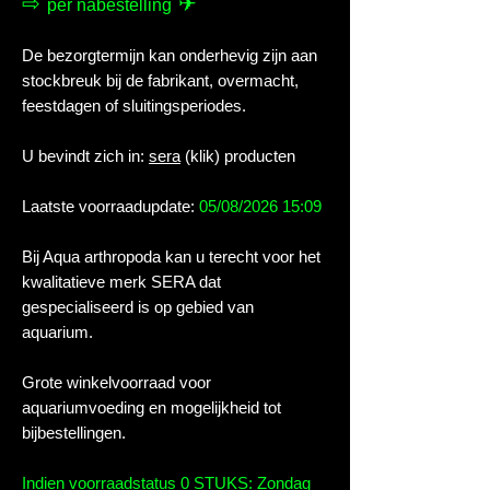
⇨
✈
per nabestelling
De bezorgtermijn kan onderhevig zijn aan
stockbreuk bij de fabrikant, overmacht,
feestdagen of sluitingsperiodes.
U bevindt zich in:
sera
(klik) producten
Laatste voorraadupdate:
05/08/2026 15:09
Bij Aqua arthropoda kan u terecht voor het
kwalitatieve merk SERA dat
gespecialiseerd is op gebied van
aquarium.
Grote winkelvoorraad voor
aquariumvoeding en mogelijkheid tot
bijbestellingen.
Indien voorraadstatus 0 STUKS: Zondag