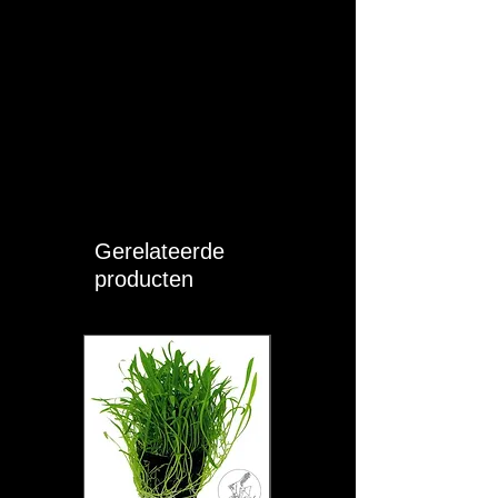
HeliaLux verlichtingsarmaturen
eenvoudig programmeren en bedienen
via de MyJUWEL-app, waar u ook bent.
✓ Verlichting bedienen vanaf elke locatie
met de MyJUWEL-app (iOS en Android)
en spraakopdrachten via Alexa, Siri en
Google.
✓ Fijnafstelling van de lichtkleuren voor
optimale verlichting en perfecte
aanpassing aan de behoeften van uw
Gerelateerde
planten en vissen.
producten
✓ Maak gedetailleerde
verlichtingsschema's die het natuurlijke
dagverloop simuleren om een gezond
en natuurlijk milieu te creëren.
✓ Realistische wolkensimulatie en keuze
uit voorgeprogrammeerde profielen om
natuurlijke leefomgevingen na te
bootsen.