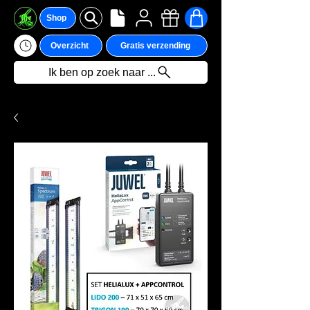
Shop
Overzicht
Gratis verzending
Ik ben op zoek naar ...