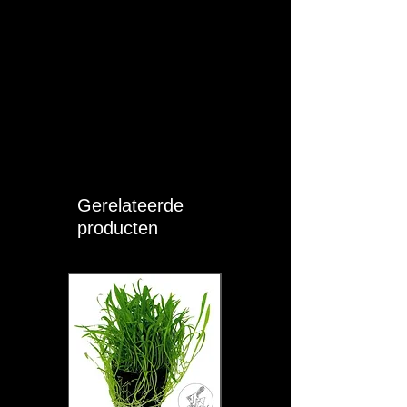
HeliaLux verlichtingsarmaturen
eenvoudig programmeren en bedienen
via de MyJUWEL-app, waar u ook bent.
✓ Verlichting bedienen vanaf elke locatie
met de MyJUWEL-app (iOS en Android)
en spraakopdrachten via Alexa, Siri en
Google.
✓ Fijnafstelling van de lichtkleuren voor
optimale verlichting en perfecte
aanpassing aan de behoeften van uw
Gerelateerde
planten en vissen.
producten
✓ Maak gedetailleerde
verlichtingsschema's die het natuurlijke
dagverloop simuleren om een gezond
en natuurlijk milieu te creëren.
✓ Realistische wolkensimulatie en keuze
uit voorgeprogrammeerde profielen om
natuurlijke leefomgevingen na te
bootsen.