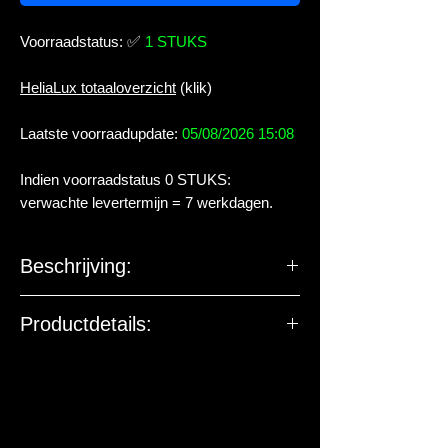
Voorraadstatus:
✅
1 STUKS
HeliaLux totaaloverzicht
(klik)
Laatste voorraadupdate:
05/08/2026 15:08
Indien voorraadstatus 0 STUKS:
verwachte levertermijn = 7 werkdagen.
Beschrijving:
SET JUWEL HeliaLux 700 cm 32 W +
Productdetails:
AppControl
De EU-verantwoordelijke
De HeliaLux Spectrum is een hoog
marktdeelnemer ziet toe op
presterende LED-inzetlamp voor uw
productveiligheid. De onderstaande
JUWEL Aquarium De modernste,
gegevens zijn niet bedoeld voor vragen,
speciaal ontwikkelde SMD-LEDs met