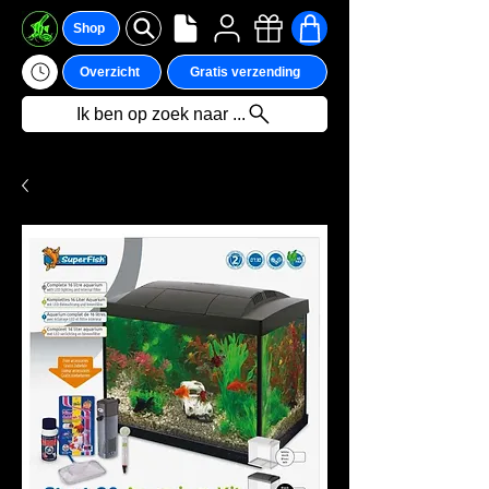
Shop
Overzicht
Gratis verzending
Ik ben op zoek naar ...