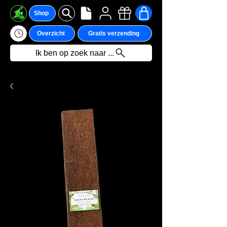
Shop
Overzicht
Gratis verzending
Ik ben op zoek naar ...