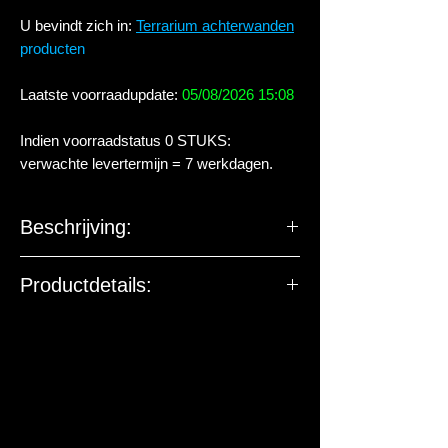
U bevindt zich in:
Terrarium achterwanden
producten
Laatste voorraadupdate:
05/08/2026 15:08
Indien voorraadstatus 0 STUKS:
verwachte levertermijn = 7 werkdagen.
Beschrijving:
Varenwortelplaten zijn een
Productdetails:
natuurproduct uit Nieuw-Zeeland en
bevatten veel mos- en varensporen, die
beginnen te kiemen onder constant
warme, vochtige omstandigheden. De
panelen vormen een ideale achterwand
voor tropische terrariums (bijv. voor
pijlgifkikkers) en houden vocht goed vast
zonder snel te rotten. Ze zijn uitermate