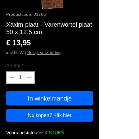
Productcode: 01786
Xaxim plaat - Varenwortel plaat
50 x 12.5 cm
Prijs
€ 13,95
incl.BTW
|
Bekijk verzending
Aantal
*
In winkelmandje
Nu kopen? Klik hier
Voorraadstatus:
✅
4 STUKS