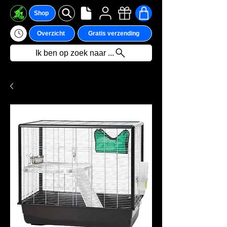
Shop
Overzicht
Gratis verzending
Ik ben op zoek naar ...